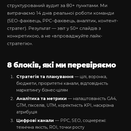
структурований аудит за 80+ пунктами. Ми
витрачаємо 14 днів реальної роботи команди
(SEO-фахівець, PPC-фахівець, аналітик, контент-
стратег). Результат — звіт у 50+ слайдів з
конкретикою, а не «впроваджуйте лайк-
стратегію».
8 блоків, які ми перевіряємо
Стратегія та планування
— цілі, воронка,
бюджети, пріоритетні канали, відповідність
маркетингу бізнес-цілям
Аналітика та метрики
— налаштованість GA4,
GTM, пікселів, UTM, коректність KPI, наскрізна
атрибуція
Цифрові канали
— PPC, SEO, соцмережі:
технічна якість, ROI, точки росту