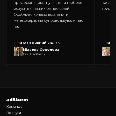
професіоналізм, гнучкість та глибоке
нас: шв
розуміння наших бізнес-цілей.
тримаю
Особливо хочемо відзначити
менеджерів, які супроводжували нас
на…
ЧИТАТИ ПОВНИЙ ВІДГУК
ЧИТАТ
Міхаела Соколова
Св
DOCTORPRO.PL
RA
adStorm
Команда
Послуги