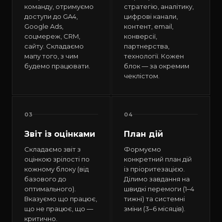
команду, отримуємо
стратегію, аналітику,
доступи до GA4,
цифрові канали,
Google Ads,
контент, email,
соцмереж, CRM,
конверсії,
сайту. Складаємо
партнерства,
мапу того, з чим
технології. Кожен
будемо працювати.
блок — за окремим
чеклістом.
03
04
Звіт із оцінками
План дій
Складаємо звіт з
Формуємо
оцінкою зрілості по
конкретний план дій
кожному блоку (від
із пріоритезацією.
базового до
Ділимо завдання на
оптимального).
швидкі перемоги (1–4
Вказуємо що працює,
тижні) та системні
що не працює, що —
зміни (3–6 місяців).
критично.