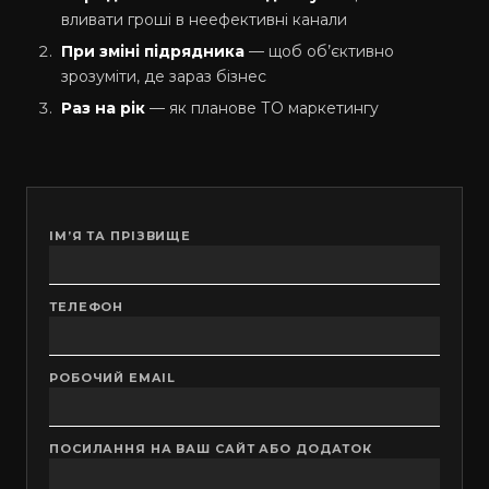
вливати гроші в неефективні канали
При зміні підрядника
— щоб об’єктивно
зрозуміти, де зараз бізнес
Раз на рік
— як планове ТО маркетингу
ІМʼЯ ТА ПРІЗВИЩЕ
ТЕЛЕФОН
РОБОЧИЙ EMAIL
ПОСИЛАННЯ НА ВАШ САЙТ АБО ДОДАТОК