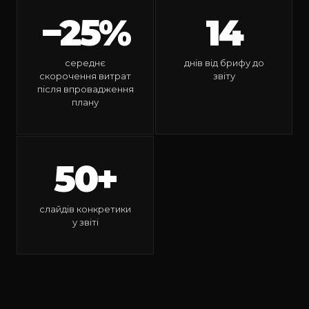
−25%
14
середнє
днів від брифу до
скорочення витрат
звіту
після впровадження
плану
50+
слайдів конкретики
у звіті