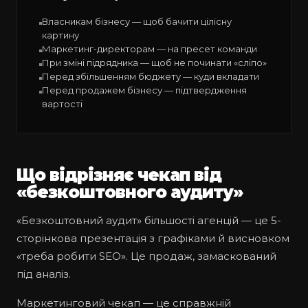
Власникам бізнесу — щоб бачити цілісну
картину
Маркетинг-директорам — на пресет команди
При зміні підрядника — щоб не починати «сліпо»
Перед збільшенням бюджету — куди вкладати
Перед продажем бізнесу — підтвердження
вартості
Що відрізняє чекап від
«безкоштовного аудиту»
«Безкоштовний аудит» більшості агенцій — це 5-
сторінкова презентація з графіками й висновком
«треба робити SEO». Це продаж, замаскований
під аналіз.
Маркетинговий чекап — це справжній