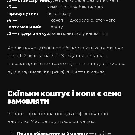
2 — стандартний:
усе працює, але без оптимізації
3 —
канал працює близько до
просунутий:
потенціалу
4 —
канал — джерело системного
оптимальний:
росту
5 — лідер ринку:
кращі практики у вашій ніші
Реалістично, у більшості бізнесів кілька блоків на
рівні 1–2, кілька на 3–4. Завдання чекапу —
показати, які з них варто підняти швидко (висока
віддача, низькі витрати), а які — не зараз.
Скільки коштує і коли є сенс
замовляти
Чекап — фіксована послуга з фіксованою
вартістю. Має сенс у трьох ситуаціях:
Перед збільшенням бюджету
— щоб не