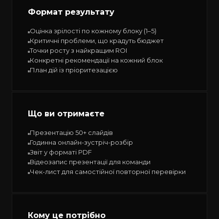
Формат результату
Оцінка зрілості по кожному блоку (1–5)
Критичні проблеми, що крадуть бюджет
Точки росту з найкращим ROI
Конкретні рекомендації на кожний блок
План дій із пріоритезацією
Що ви отримаєте
Презентацію 50+ слайдів
Годинна онлайн-зустріч-розбір
Звіт у форматі PDF
Відеозапис презентації для команди
Чек-лист для самостійної повторної перевірки
Кому це потрібно