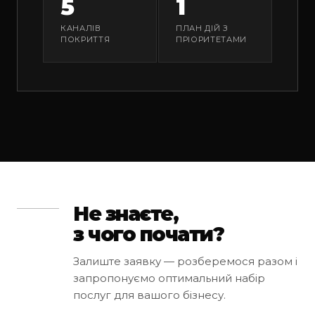
5
1
КАНАЛІВ
ПЛАН ДІЙ З
ПОКРИТТЯ
ПРІОРИТЕТАМИ
Не знаєте,
з чого почати?
Залиште заявку — розберемося разом і
запропонуємо оптимальний набір
послуг для вашого бізнесу.