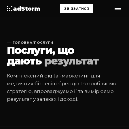
adStorm
ЗВ'ЯЗАТИСЯ
ГОЛОВНА
/
ПОСЛУГИ
Послуги, що
дають
результат
Комплексний digital-маркетинг для
медичних бізнесів і брендів. Розробляємо
стратегію, впроваджуємо її та вимірюємо
результат у заявках і доході.