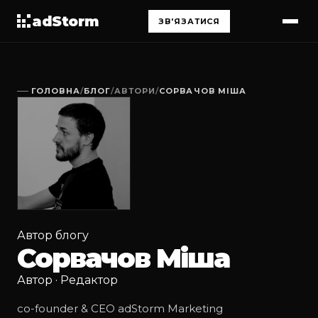
adStorm
ЗВ'ЯЗАТИСЯ
ГОЛОВНА
/
БЛОГ
/
АВТОРИ
/
СОРВАЧОВ МІША
Автор блогу
Сорвачов Міша
Автор · Редактор
co-founder & CEO adStorm Marketing