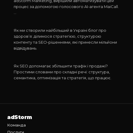
adStorm Marketing, вирішили автоматизувати цей
Як створити найбільший в Україні блог
процес за допомогою голосового AI-агента MaiCall.
про здоров’я
…
06.06.2025
Як ми створили найбільший в Україні блог про
КОНТЕНТ-МАРКЕТИНГ
здоров’я: ділимося стратегією, структурою
Збільшення трафіку та продажів через
контенту та SEO-рішеннями, які принесли мільйони
SEO: просто про складне
відвідувань.
30.03.2024
Як SEO допомагає збільшити трафік і продажі?
SEO
Простими словами про складні речі: структура,
семантика, оптимізація та стратегія, що працює.
adStorm
Команда
Послуги