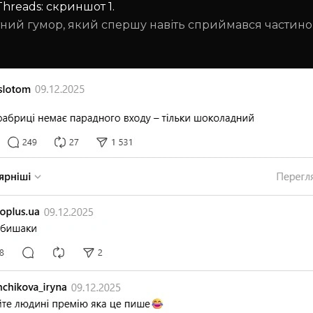
hreads: скриншот 1.
етний гумор, який спершу навіть сприймався частино