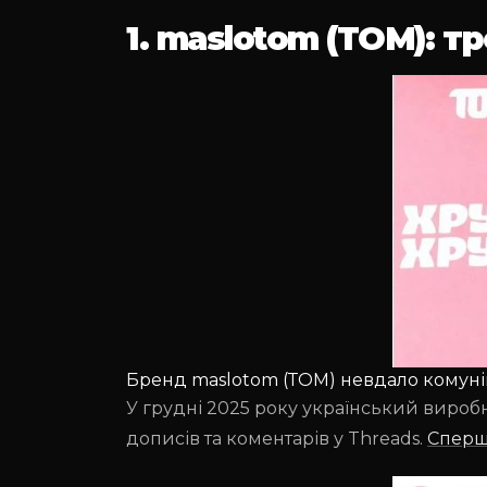
1. maslotom (ТОМ): 
Бренд maslotom (ТОМ) невдало комуні
У грудні 2025 року український вироб
дописів та коментарів у Threads.
Спер