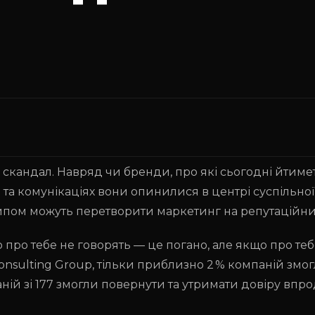
кандал. Навряд чи бренди, про які сьогодні йтимет
 та комунікаціях вони опинилися в центрі суспільної
хайпом можуть перетворити маркетинг на репутаційн
ро тебе не говорять — це погано, але якщо про тебе
onsulting Group, тільки приблизно 2 % компаній змо
мпаній зі 177 змогли повернути та утримати довіру впр