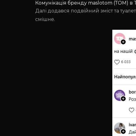
Комунікація бренду maslotom (ТОМ) в T
Далі додався подвійний зміст та туал
смішне.