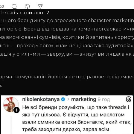
hreads: скриншот 2.
ічного брендингу до агресивного character marketin
диторією. Бренд відповідав на коментарі саркастично,
 на висміюванні сумнівів, критики й запитань користу
умієш — проходь повз», «нам не цікава така аудиторі
кація у стилі «ми — зверху, ви — знизу» виглядала я
ат комунікації і йшлося не про разове повідомлення
.