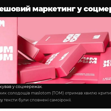
трешовий маркетинг у соцме
кував у соцмережах.
ник солодощів maslotom (ТОМ) отримав хвилю критик
шу
тексти були сповнені самоіронії.