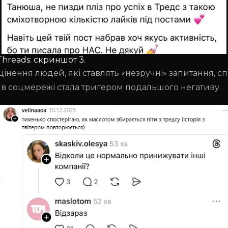
hreads: скриншот 3.
цінення людей, які ставлять «незручні» запитання, с
ї в соцмережі стала тригером подальшого негативу.