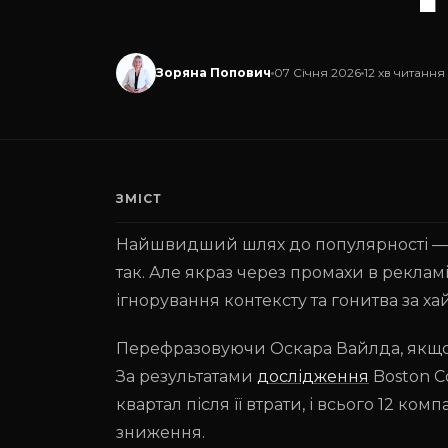
Зоряна Попович
07 Січня 2026
12 хв читання
ЗМІСТ
Найшвидший шлях до популярності — с
так. Але якраз через промахи в рекламі
ігнорування контексту та гонитва за 
Перефразовуючи Оскара Вайлда, якщо п
За результатами
дослідження
Boston C
квартал після її втрати, і всього 12 ко
зниження.