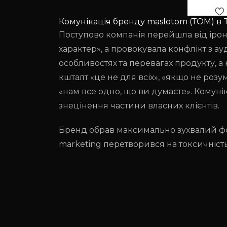
Комунікація бренду maslotom (ТОМ) в T
Поступово компанія перейшла від ірон
характер», а провокувала конфлікт з ау
особливостях та перевагах продукту, а
кшталт «це не для всіх», «якщо не роз
«нам все одно, що ви думаєте». Комуні
знецінення частини власних клієнтів.
Бренд обрав максимально зухвалий форм
marketing перетворився на токсичність