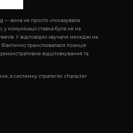
g — вона не просто «показувала
 у комунікації ставка була не на
вачів. У відповідях звучали меседжі на
я». Фактично транслювалася позиція
к демонстративне відштовхування та
, а системну стратегію: character